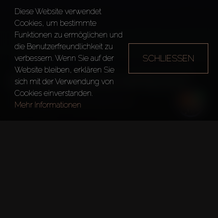
Diese Website verwendet
Cookies, um bestimmte
Funktionen zu ermöglichen und
die Benutzerfreundlichkeit zu
SCHLIESSEN
verbessern. Wenn Sie auf der
Website bleiben, erklären Sie
EMAAR BEACHFRONT
sich mit der Verwendung von
Cookies einverstanden.
Dubai
Emaar Beachfront
Mehr Informationen
Kurze fakten
Entwickler:
Emaar Properties
Typ:
Wohnraum