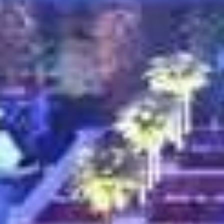
Kaufen
Miete
Verkaufen
Off-Plan
Agenten
About Us