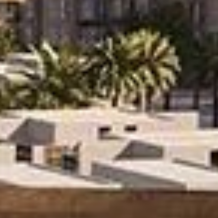
Miete
Verkaufen
Off-Plan
Agenten
About Us