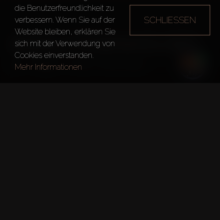
die Benutzerfreundlichkeit zu
SCHLIESSEN
verbessern. Wenn Sie auf der
Website bleiben, erklären Sie
ANYA 2 TOWNHOUSES
sich mit der Verwendung von
Cookies einverstanden.
Dubai
Anya 2 Townhouses
Mehr Informationen
Kurze fakten
Projekt:
Anya 2 Townhouses
Entwickler:
Emaar Properties
Übergabedatum:
15. Nov. 2023
DLD-Genehmigungsnummer: