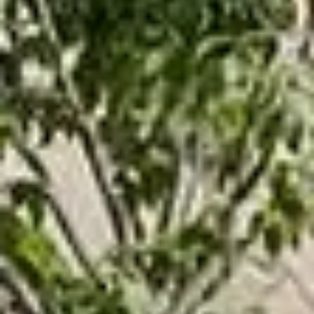
Kaufen
Miete
Verkaufen
Off-Plan
Agenten
About Us