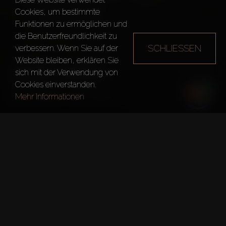
Cookies, um bestimmte
Funktionen zu ermöglichen und
die Benutzerfreundlichkeit zu
SCHLIESSEN
verbessern. Wenn Sie auf der
Website bleiben, erklären Sie
AZIZI VISTA
sich mit der Verwendung von
Cookies einverstanden.
Dubai
Azizi Vista
Mehr Informationen
Kurze fakten
Projekt:
Azizi Vista
Entwickler:
Azizi Developments
Übergabedatum:
15. Aug. 2024