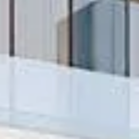
Kaufen
Miete
Verkaufen
Off-Plan
Agenten
About Us