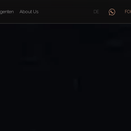
genten
About Us
DE
FO