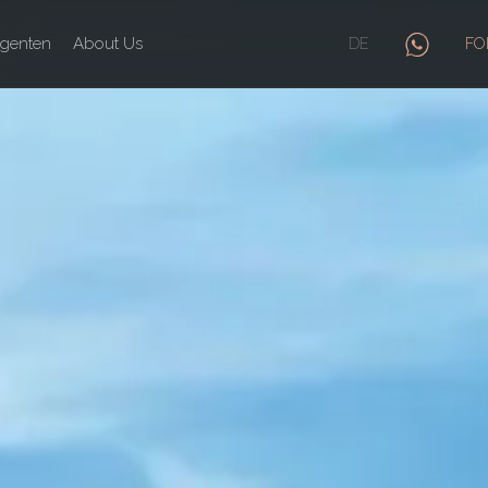
genten
About Us
DE
FO