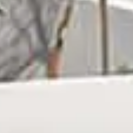
Kaufen
Miete
Verkaufen
Off-Plan
Agenten
About Us