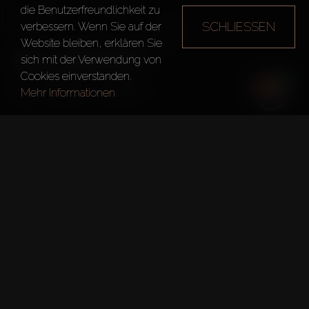
die Benutzerfreundlichkeit zu
SCHLIESSEN
verbessern. Wenn Sie auf der
Website bleiben, erklären Sie
MULBERRY
sich mit der Verwendung von
Cookies einverstanden.
Dubai
Mulberry
Mehr Informationen
Kurze fakten
Projekt:
Mulberry
Entwickler:
Damac Properties
Böden:
2
Übergabedatum:
1. Dez. 2021