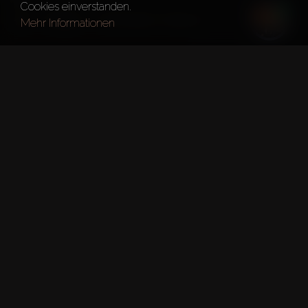
Cookies einverstanden.
Dubai
Golf Greens Tower 2
Mehr Informationen
Kurze fakten
Projekt:
Golf Greens Tower 2
Entwickler:
Damac Properties
Böden:
20
Übergabedatum:
31. März 2027
DLD-Genehmigungsnummer: