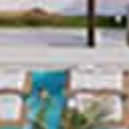
Kaufen
Miete
Verkaufen
Off-Plan
Agenten
About Us