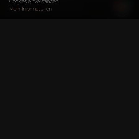
Cookies einverstanden.
Dubai
Samana Santorini
Mehr Informationen
Kurze fakten
Projekt:
Samana Santorini
Entwickler:
Samana Developers
Böden:
4
Übergabedatum:
13. Mai 2025
Gesamtes Gebiet:
0.00m Ft²
DLD-Genehmigungsnummer: