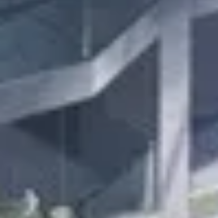
Kaufen
Miete
Verkaufen
Off-Plan
Agenten
About Us