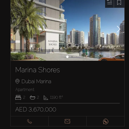
Marina Shores
Dubai Marina
Apartment
2
2
1190
ft²
AED 3,670,000