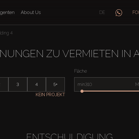
genten
About Us
DE
FO
ding 4
NUNGEN ZU VERMIETEN IN A
Fläche
2
3
4
5+
min
M
KEIN PROJEKT
ENTSCHULDIGUNG