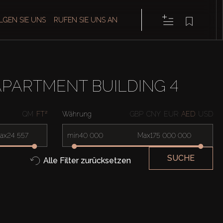
LGEN SIE UNS
RUFEN SIE UNS AN
PARTMENT BUILDING 4
QM
FT²
Währung
GBP
CNY
EUR
AED
USD
ax
min
Max
SUCHE
Alle Filter zurücksetzen