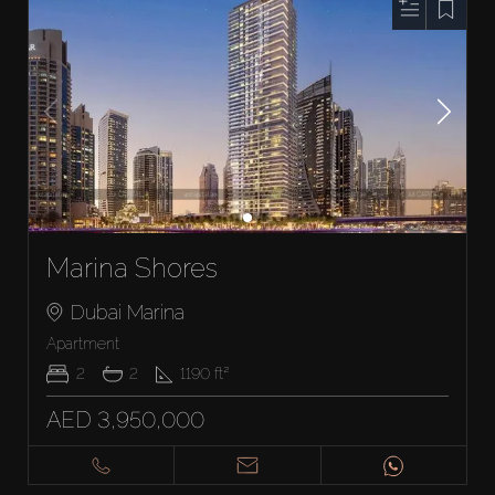
Marina Shores
Dubai Marina
Apartment
2
2
1190
ft²
AED 3,950,000