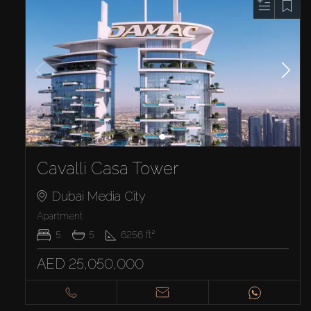
Cavalli Casa Tower
Dubai Media City
Apartment
5
5
6256
ft²
AED 25,050,000