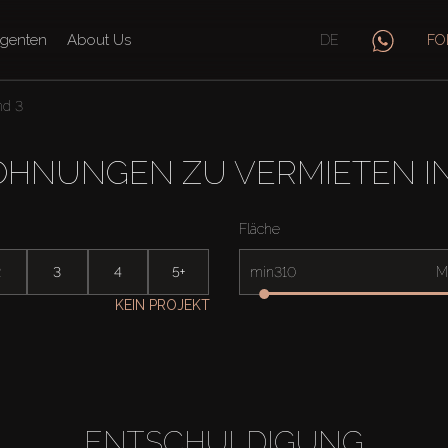
genten
About Us
DE
FO
nd 3
OHNUNGEN ZU VERMIETEN IN
Fläche
2
3
4
5+
min
M
KEIN PROJEKT
ENTSCHULDIGUNG