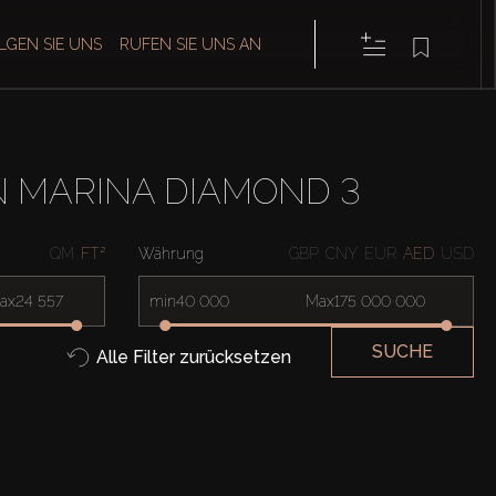
LGEN SIE UNS
RUFEN SIE UNS AN
 MARINA DIAMOND 3
QM
FT²
Währung
GBP
CNY
EUR
AED
USD
ax
min
Max
SUCHE
Alle Filter zurücksetzen