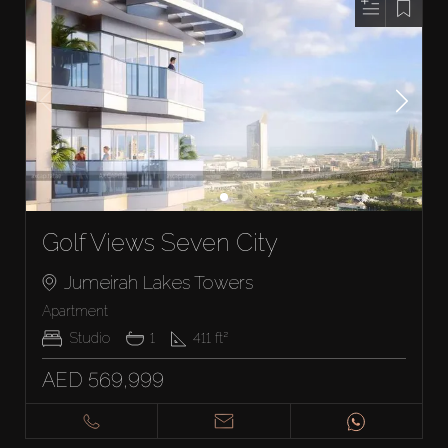
Golf Views Seven City
Jumeirah Lakes Towers
Apartment
Studio
1
411
ft²
AED 569,999