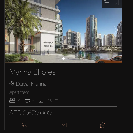
Marina Shores
Dubai Marina
Apartment
2
2
1190
ft²
AED 3,670,000