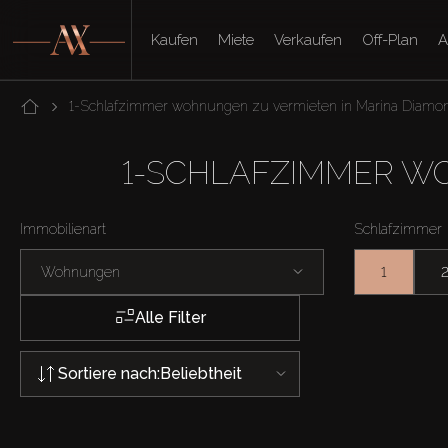
Kaufen
Miete
Verkaufen
Off-Plan
A
1-Schlafzimmer wohnungen zu vermieten in Marina Diamo
1-SCHLAFZIMMER W
Immobilienart
Schlafzimmer
Wohnungen
1
Alle Filter
Sortiere nach:
Beliebtheit