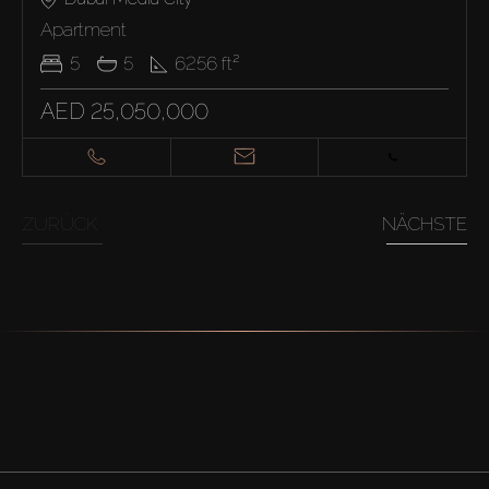
Apartment
5
5
6256
ft²
AED 25,050,000
ZURÜCK
NÄCHSTE