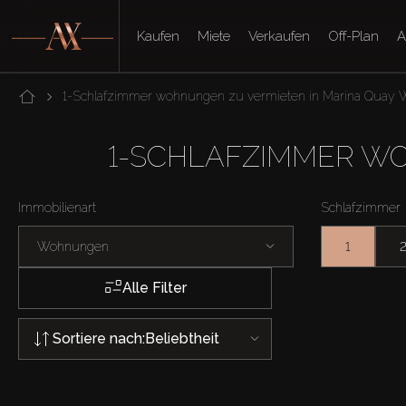
Kaufen
Miete
Verkaufen
Off-Plan
A
1-Schlafzimmer wohnungen zu vermieten in Marina Quay 
1-SCHLAFZIMMER W
Immobilienart
Schlafzimmer
Wohnungen
1
Alle Filter
Sortiere nach:
Beliebtheit