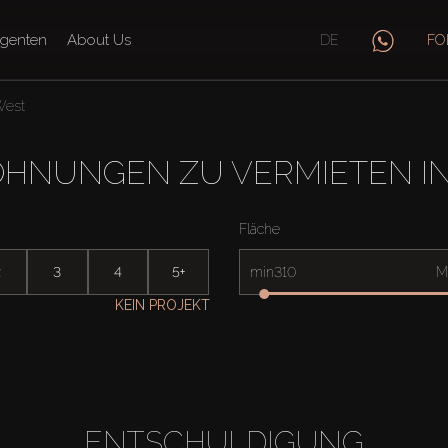
genten
About Us
DE
FO
West
OHNUNGEN ZU VERMIETEN IN
Fläche
2
3
4
5+
min
M
KEIN PROJEKT
ENTSCHULDIGUNG