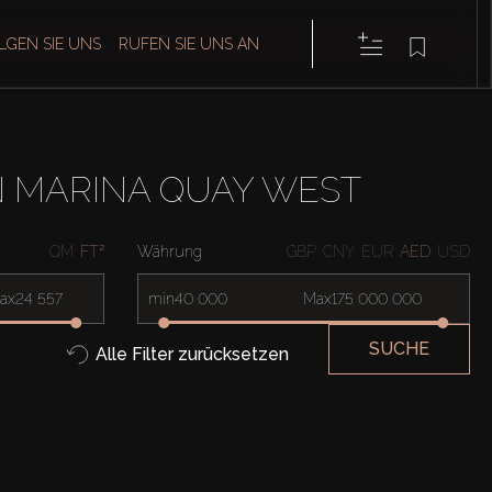
LGEN SIE UNS
RUFEN SIE UNS AN
 MARINA QUAY WEST
QM
FT²
Währung
GBP
CNY
EUR
AED
USD
ax
min
Max
SUCHE
Alle Filter zurücksetzen