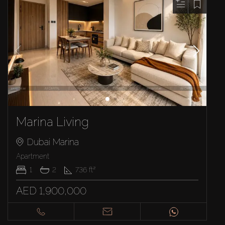
Marina Living
Dubai Marina
Apartment
1
2
736
ft²
AED 1,900,000