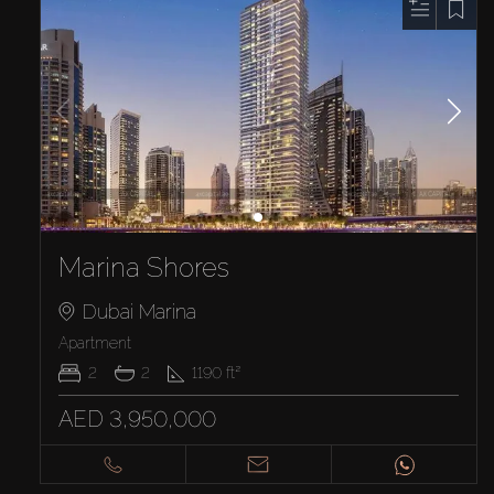
Marina Shores
Dubai Marina
Apartment
2
2
1190
ft²
AED 3,950,000