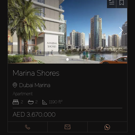
Marina Shores
Dubai Marina
Apartment
2
2
1190
ft²
AED 3,670,000