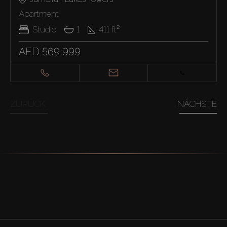
Apartment
Studio
1
411
ft²
AED 569,999
ZURÜCK
NÄCHSTE