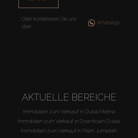
Miete
Oder kontaktieren Sie uns
WhatsApp
Verkaufen
über
Off-Plan
Agenten
About Us
AKTUELLE BEREICHE
Immobilien zum Verkauf in Dubai Marina
Immobilien zum Verkauf in Downtown Dubai
Immobilien zum Verkauf in Palm Jumeirah