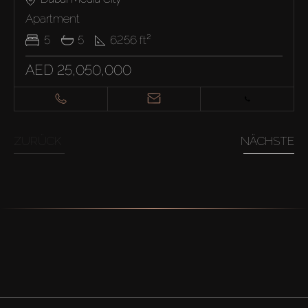
Apartment
5
5
6256
ft²
AED 25,050,000
ZURÜCK
NÄCHSTE