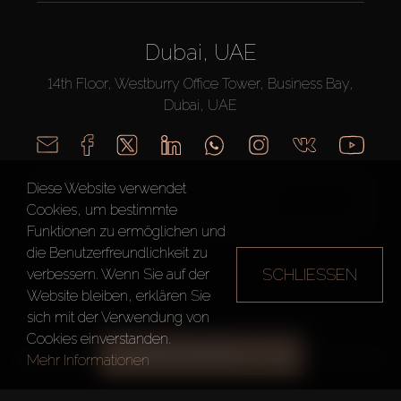
Dubai, UAE
14th Floor, Westburry Office Tower, Business Bay,
Dubai, UAE
Diese Website verwendet
RUFEN SIE UNS AN
Cookies, um bestimmte
Funktionen zu ermöglichen und
die Benutzerfreundlichkeit zu
SCHLIESSEN
verbessern. Wenn Sie auf der
Website bleiben, erklären Sie
sich mit der Verwendung von
AX CAPITAL ©2026 Alle Rechte vorbehalten
Cookies einverstanden.
ALLE FILTER
Mehr Informationen
Nutzungsbedingungen
Datenschutzrichtlinie
Seitenverzeichnis