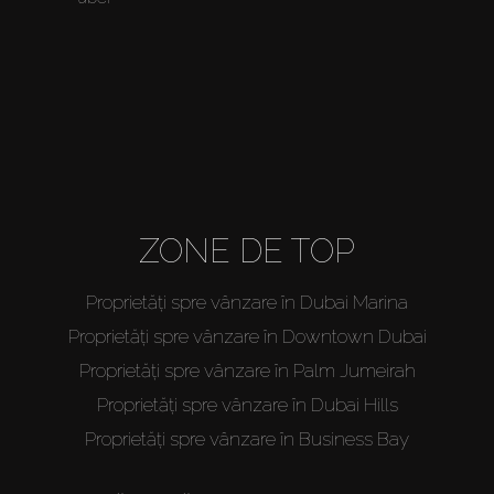
Agenten
About Us
ZONE DE TOP
Proprietăți spre vânzare în Dubai Marina
Proprietăți spre vânzare în Downtown Dubai
Proprietăți spre vânzare în Palm Jumeirah
Proprietăți spre vânzare în Dubai Hills
Proprietăți spre vânzare în Business Bay