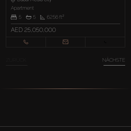
Apartment
5
5
6256
ft²
AED 25,050,000
ZURÜCK
NÄCHSTE