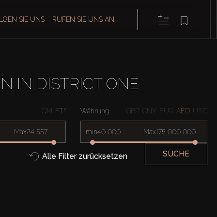
LGEN SIE UNS
RUFEN SIE UNS AN
IN DISTRICT ONE
QM
FT²
Währung
GBP
CNY
EUR
AED
USD
Max
min
Max
SUCHE
Alle Filter zurücksetzen