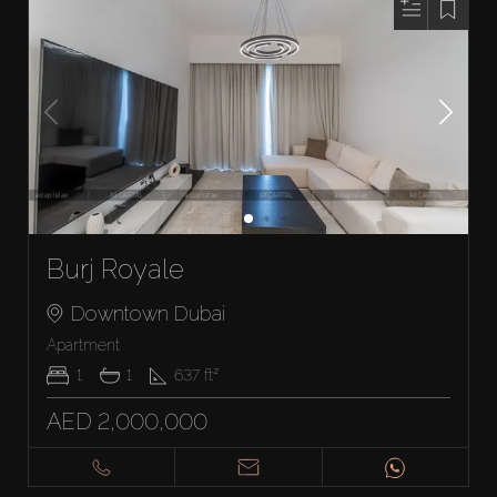
Burj Royale
Downtown Dubai
Apartment
1
1
637
ft²
AED 2,000,000