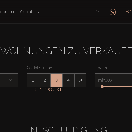
genten
About Us
DE
FO
 WOHNUNGEN ZU VERKAUFEN 
Schlafzimmer
Fläche
1
2
3
4
5+
min
KEIN PROJEKT
ENTSCHULDIGUNG