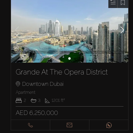
Grande At The Opera District
Downtown Dubai
Apartment
2
3
1201
ft²
AED 6,250,000