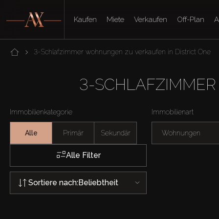
Kaufen
Miete
Verkaufen
Off-Plan
A
3-Schlafzimmer wohnungen zu verkaufen in District One
3-SCHLAFZIMMER
Immobilienkategorie
Immobilienart
Alle
Primär
Sekundär
Wohnungen
Alle Filter
Sortiere nach:
Beliebtheit