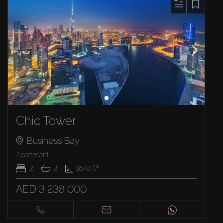
Chic Tower
Business Bay
Apartment
2
3
1678
ft²
AED 3,238,000