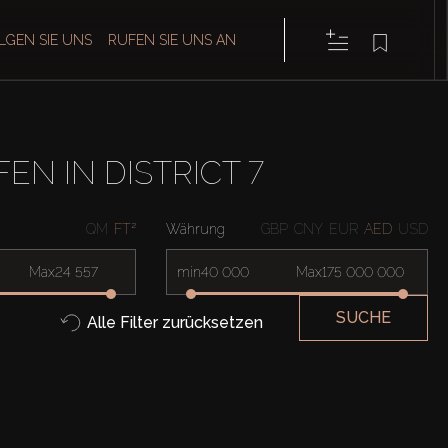
LGEN SIE UNS
RUFEN SIE UNS AN
N IN DISTRICT 7
QM
FT²
Währung
GBP
CNY
EUR
AED
USD
Max
min
Max
SUCHE
Alle Filter zurücksetzen