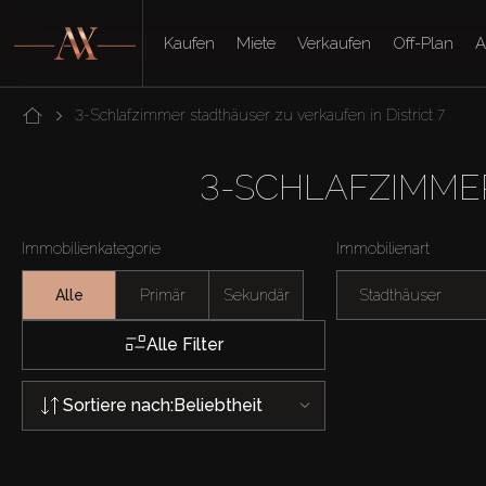
Kaufen
Miete
Verkaufen
Off-Plan
A
3-Schlafzimmer stadthäuser zu verkaufen in District 7
3-SCHLAFZIMMER
Immobilienkategorie
Immobilienart
Alle
Primär
Sekundär
Stadthäuser
Alle Filter
Sortiere nach:
Beliebtheit