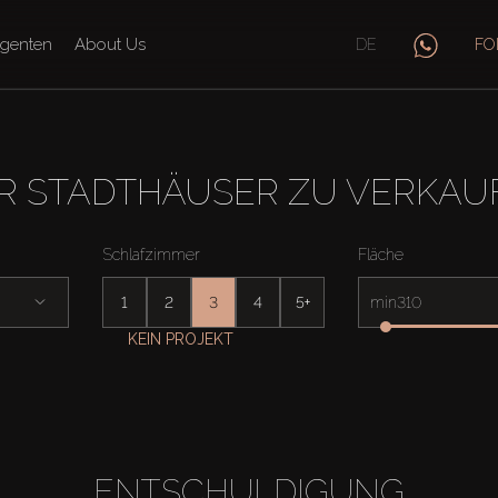
genten
About Us
DE
FO
 STADTHÄUSER ZU VERKAUFE
Schlafzimmer
Fläche
1
2
3
4
5+
min
KEIN PROJEKT
ENTSCHULDIGUNG