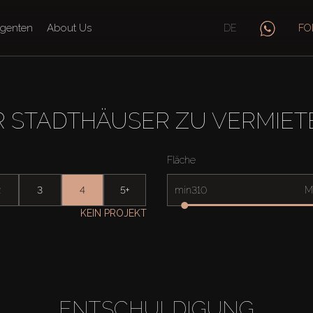
genten
About Us
DE
FO
 STADTHÄUSER ZU VERMIET
Fläche
2
3
4
5+
min
M
KEIN PROJEKT
ENTSCHULDIGUNG