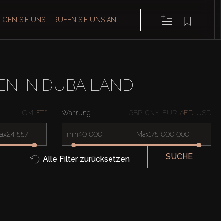
LGEN SIE UNS
RUFEN SIE UNS AN
EN IN DUBAILAND
QM
FT²
Währung
GBP
CNY
EUR
AED
USD
ax
min
Max
SUCHE
Alle Filter zurücksetzen