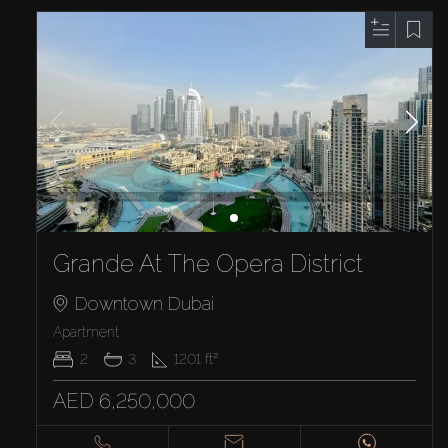
Grande At The Opera District
Downtown Dubai
Apartment
2
3
1201
ft²
AED 6,250,000