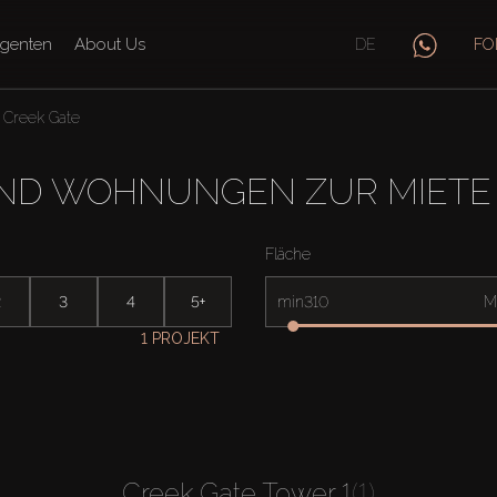
genten
About Us
DE
FO
Creek Gate
D WOHNUNGEN ZUR MIETE 
Fläche
2
3
4
5+
min
M
1 PROJEKT
Creek Gate Tower 1
(1)