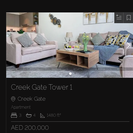
Creek Gate Tower 1
Creek Gate
Apartment
3
4
1480
ft²
AED 200,000