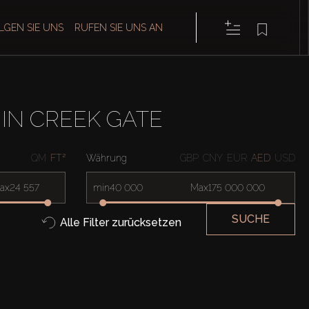
LGEN SIE UNS
RUFEN SIE UNS AN
IN CREEK GATE
QM
FT²
Währung
GBP
CNY
EUR
AED
USD
ax
min
Max
SUCHE
Alle Filter zurücksetzen