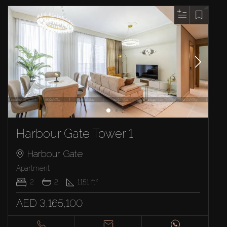
Harbour Gate Tower 1
Harbour Gate
Apartment
2
2
1151
ft²
AED 3,165,100