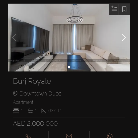
Burj Royale
Downtown Dubai
Apartment
1
1
637
ft²
AED 2,000,000