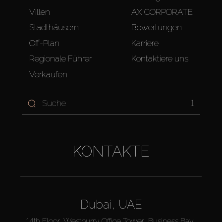
Villen
AX CORPORATE
Stadthäusern
Bewertungen
Off-Plan
Karriere
Regionale Führer
Kontaktiere uns
Verkaufen
1
KONTAKTE
Dubai, UAE
14th Floor, Westburry Office Tower, Business Bay,