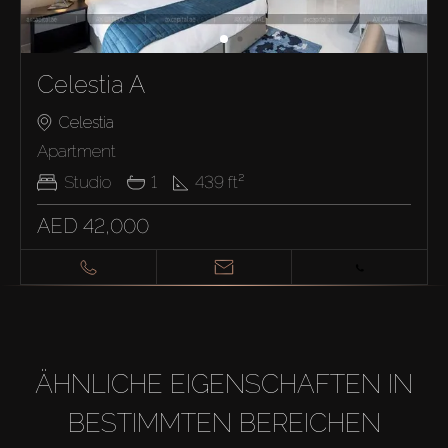
Celestia A
Celestia
Apartment
Studio
1
439
ft²
AED 42,000
ÄHNLICHE EIGENSCHAFTEN IN
BESTIMMTEN BEREICHEN