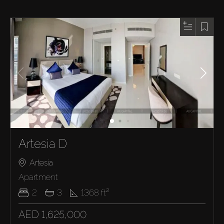
Artesia D
Artesia
Apartment
2
3
1368
ft²
AED 1,625,000