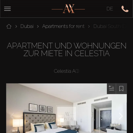
DE
Dubai
Apartments for rent
Dubai South (Duba
APARTMENT UND WOHNUNGEN
ZUR MIETE IN CELESTIA
Celestia A
(1)