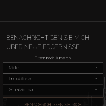
Miete
Verkaufen
Off-Plan
BENACHRICHTIGEN SIE MICH
Agenten
ÜBER NEUE ERGEBNISSE
Filtern nach Jumeirah:
About Us
Miete
Immobilienart
Schlafzimmer
BENACHRICHTIGEN SIE MICH