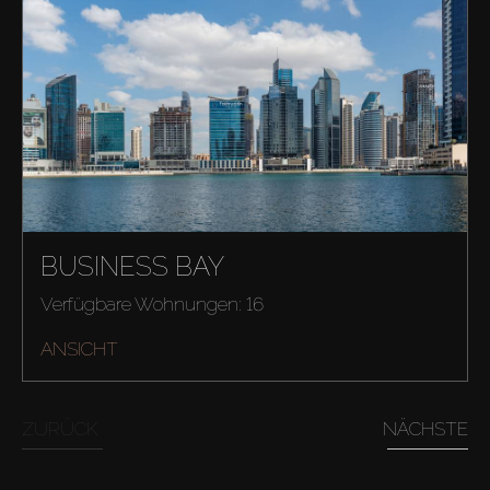
BUSINESS BAY
Verfügbare Wohnungen: 16
ANSICHT
ZURÜCK
NÄCHSTE
Kaufen