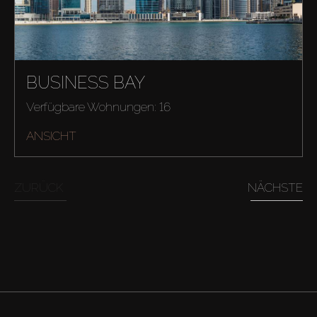
BUSINESS BAY
Verfügbare Wohnungen: 16
ANSICHT
Kaufen
ZURÜCK
NÄCHSTE
Miete
Verkaufen
Off-Plan