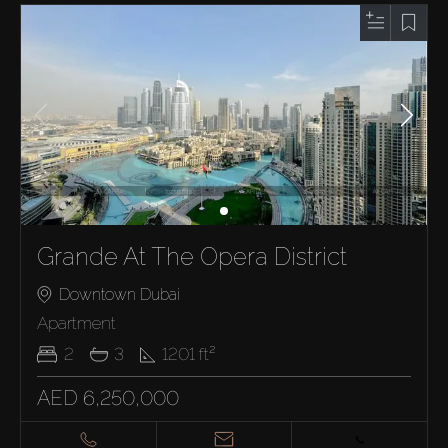
Grande At The Opera District
Downtown Dubai
Apartment
2
3
1201
ft²
AED 6,250,000