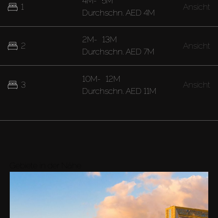
4M
-
5M
1
Ansicht
Durchschn.
AED 4M
2M
-
13M
2
Ansicht
Durchschn.
AED 7M
10M
-
12M
3
Ansicht
Durchschn.
AED 11M
Gebiete in der Nähe