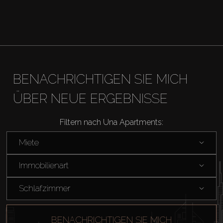
Miete
Verkaufen
BENACHRICHTIGEN SIE MICH
Off-Plan
ÜBER NEUE ERGEBNISSE
Agenten
Filtern nach Una Apartments:
Miete
About Us
Immobilienart
Schlafzimmer
BENACHRICHTIGEN SIE MICH