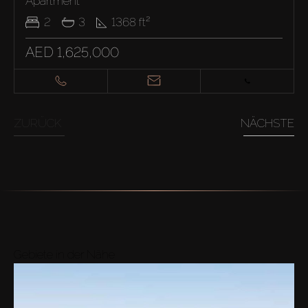
Apartment
2
3
1368
ft²
AED 1,625,000
ZURÜCK
NÄCHSTE
Gebiete in der Nähe