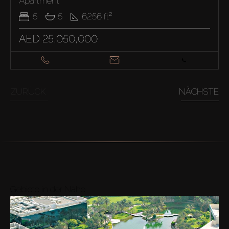
Apartment
5
5
6256
ft²
AED 25,050,000
ZURÜCK
NÄCHSTE
Gebiete in der Nähe