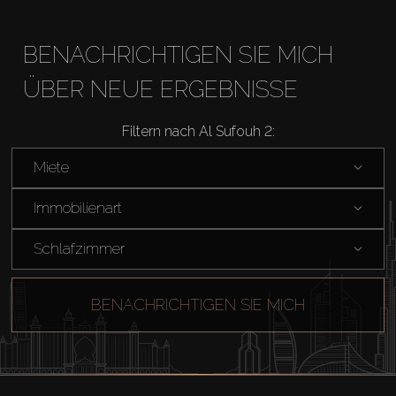
BENACHRICHTIGEN SIE MICH
ÜBER NEUE ERGEBNISSE
Filtern nach Al Sufouh 2:
Miete
Kaufen
Immobilienart
Miete
Schlafzimmer
Verkaufen
BENACHRICHTIGEN SIE MICH
Off-Plan
Agenten