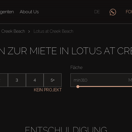
genten
About Us
DE
FO
Creek Beach
Lotus at Creek Beach
N ZUR MIETE IN LOTUS AT C
Fläche
2
3
4
5+
min
M
KEIN PROJEKT
ENTSCHULDIGUNG