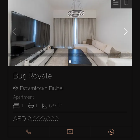
Burj Royale
Downtown Dubai
Apartment
1
1
637
ft²
AED 2,000,000