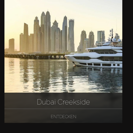
Dubai Creekside
ENTDECKEN