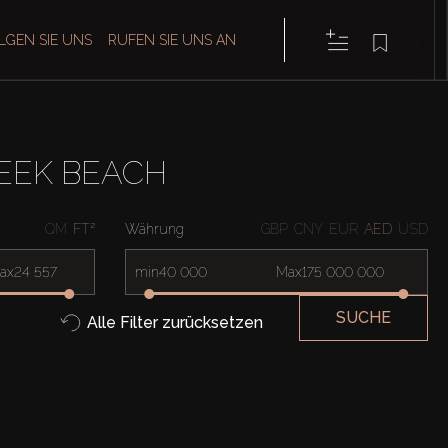
LGEN SIE UNS
RUFEN SIE UNS AN
REEK BEACH
QM
FT²
Währung
GBP
CNY
EUR
AED
USD
ax
min
Max
SUCHE
Alle Filter zurücksetzen