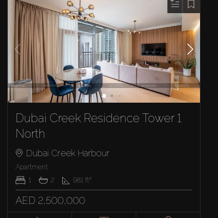
Dubai Creek Residence Tower 1
North
Dubai Creek Harbour
Apartment
1
2
981
ft²
AED 2,500,000