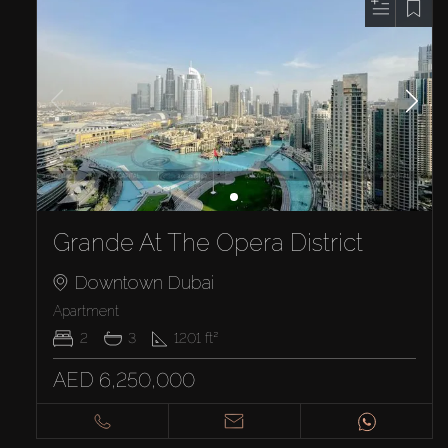
Grande At The Opera District
Downtown Dubai
Apartment
2
3
1201
ft²
AED 6,250,000