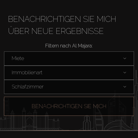
BENACHRICHTIGEN SIE MICH
ÜBER NEUE ERGEBNISSE
Kaufen
Filtern nach Al Majara:
Miete
Miete
Immobilienart
Verkaufen
Schlafzimmer
Off-Plan
BENACHRICHTIGEN SIE MICH
Agenten
About Us