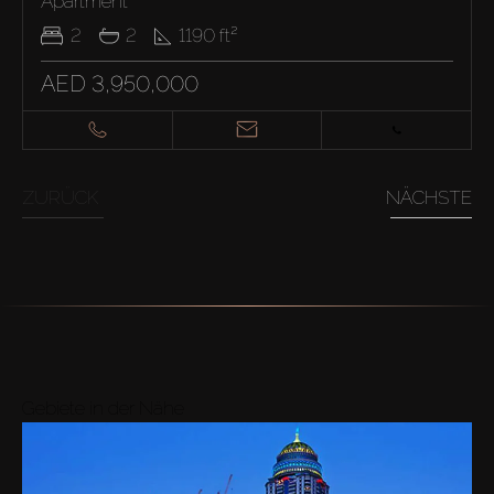
Apartment
2
2
1190
ft²
AED 3,950,000
ZURÜCK
NÄCHSTE
Gebiete in der Nähe