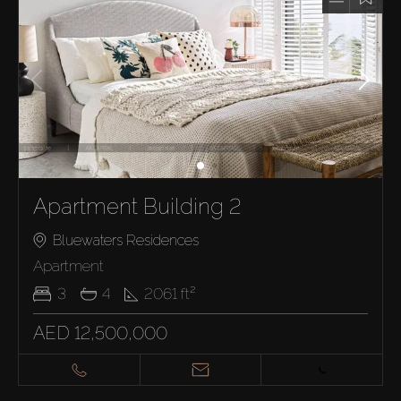
Apartment Building 2
Bluewaters Residences
Apartment
3
4
2061
ft²
AED 12,500,000