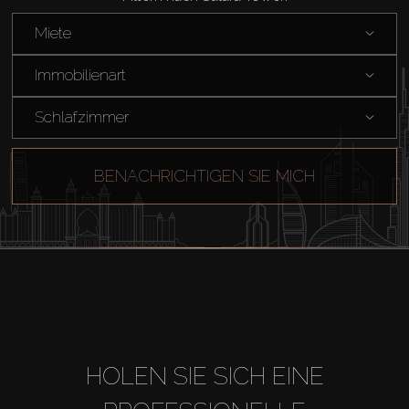
Verkaufen
Miete
Off-Plan
Immobilienart
Schlafzimmer
Agenten
BENACHRICHTIGEN SIE MICH
About Us
HOLEN SIE SICH EINE