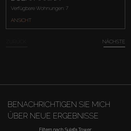
Verfügbare Wohnungen: 7
ANSICHT
ZURÜCK
NÄCHSTE
Kaufen
BENACHRICHTIGEN SIE MICH
ÜBER NEUE ERGEBNISSE
Miete
Filtern nach Sulafa Tower: