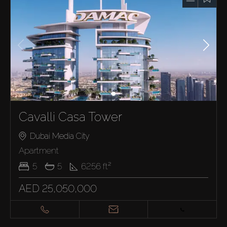
Cavalli Casa Tower
Dubai Media City
Apartment
5
5
6256
ft²
AED 25,050,000