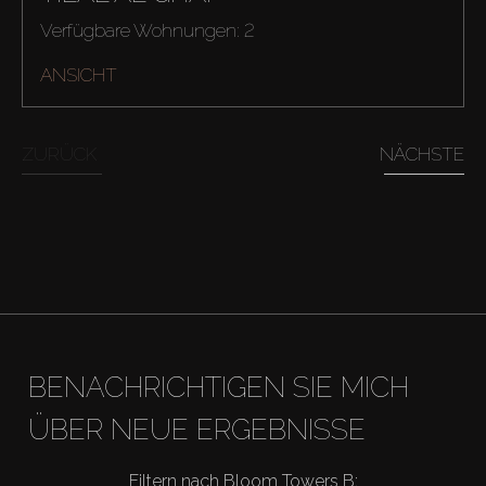
Verfügbare Wohnungen: 2
ANSICHT
ZURÜCK
NÄCHSTE
Kaufen
BENACHRICHTIGEN SIE MICH
ÜBER NEUE ERGEBNISSE
Miete
Filtern nach Bloom Towers B: