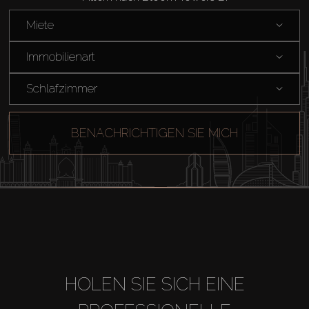
Verkaufen
Miete
Off-Plan
Immobilienart
Agenten
Schlafzimmer
About Us
BENACHRICHTIGEN SIE MICH
HOLEN SIE SICH EINE