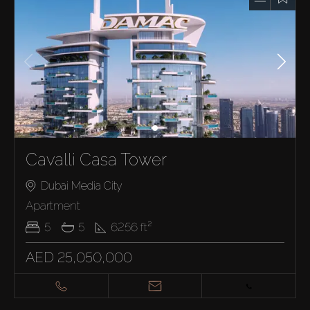
Cavalli Casa Tower
Dubai Media City
Apartment
5
5
6256
ft²
AED 25,050,000