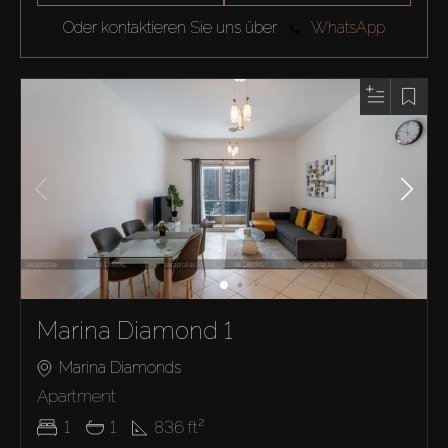
Oder kontaktieren Sie uns über
WhatsApp
Marina Diamond 1
Marina Diamonds
Apartment
1
1
836
ft²