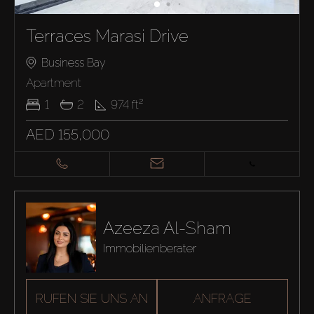
Terraces Marasi Drive
Business Bay
Apartment
1
2
974
ft²
AED 155,000
Azeeza Al-Sham
Immobilienberater
RUFEN SIE UNS AN
ANFRAGE