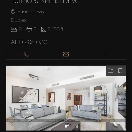
Terraces Marasi Drive
Business Bay
Duplex
2
3
2460
ft²
AED 295,000