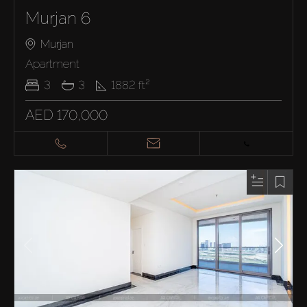
Murjan 6
Murjan
Apartment
3
3
1882
ft²
AED 170,000