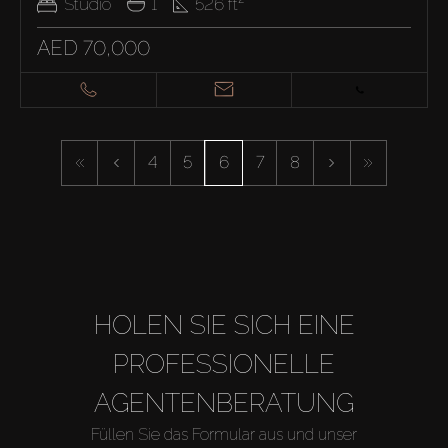
Studio
1
526
ft²
AED 70,000
Kaufen
4
5
6
7
8
Miete
Verkaufen
HOLEN SIE SICH EINE
Off-Plan
PROFESSIONELLE
Agenten
AGENTENBERATUNG
Füllen Sie das Formular aus und unser