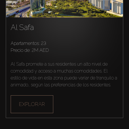
Sobre Plano
Agentes
Al Safa
About Us
Apartamentos: 23
precio de:
2M AED
Al Safa promete a sus residentes un alto nivel de 
comodidad y acceso a muchas comodidades. El 
estilo de vida en esta zona puede variar de tranquilo a 
animado, según las preferencias de los residentes.
EXPLORAR