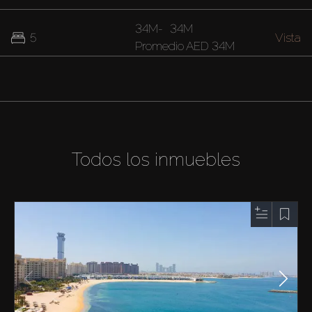
34M
-
34M
5
Vista
Promedio
AED 34M
Todos los inmuebles