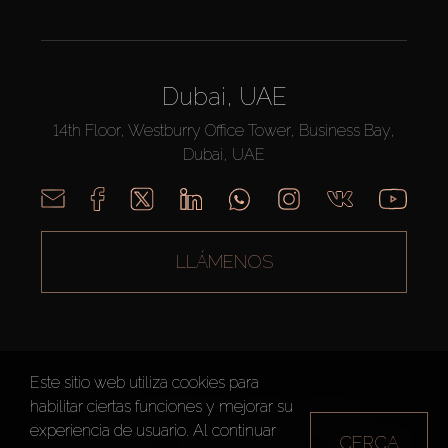
Dubai, UAE
14th Floor, Westburry Office Tower, Business Bay,
Dubai, UAE
LLÁMENOS
Este sitio web utiliza cookies para
habilitar ciertas funciones y mejorar su
AX CAPITAL ©2026 Todos los derechos reservados
experiencia de usuario. Al continuar
Condiciones de Uso
Política de privacidad
Mapa del sitio
CERCA