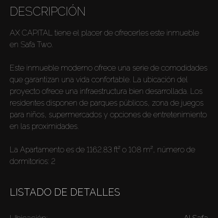
DESCRIPCIÓN
AX CAPITAL tiene el placer de ofrecerles este inmueble
en Safa Two.
Este inmueble moderno ofrece una serie de comodidades
que garantizan una vida confortable. La ubicación del
proyecto ofrece una infraestructura bien desarrollada. Los
residentes disponen de parques públicos, zona de juegos
para niños, supermercados y opciones de entretenimiento
en las proximidades.
La Apartamento es de 1162.83 ft² o 108 m², número de
dormitorios: 2
LISTADO DE DETALLES
Ubicación:
Al Safa