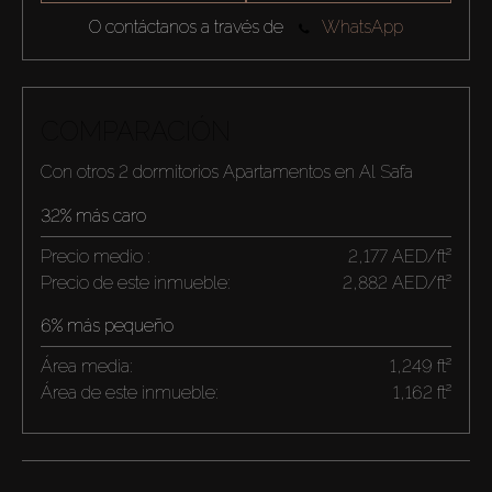
O contáctanos a través de
WhatsApp
COMPARACIÓN
Con otros 2 dormitorios Apartamentos en Al Safa
32% más caro
Precio medio :
2,177 AED/ft²
Precio de este inmueble:
2,882 AED/ft²
6% más pequeño
Área media:
1,249 ft²
Área de este inmueble:
1,162 ft²