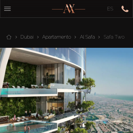
ES
Dubai
Apartamento
Al Safa
Safa Two