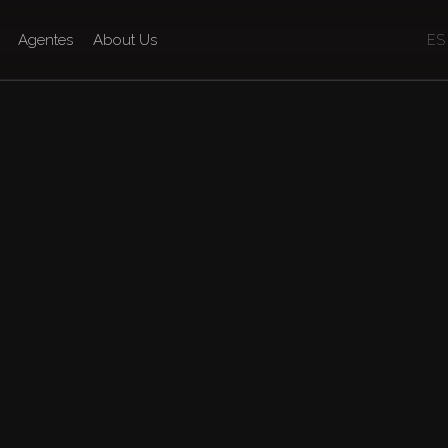
Agentes
About Us
ES