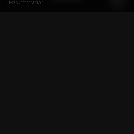
Más información
Año de fundación
1983
Oficina principal
Dubai
Costo estimado
AED 950 million