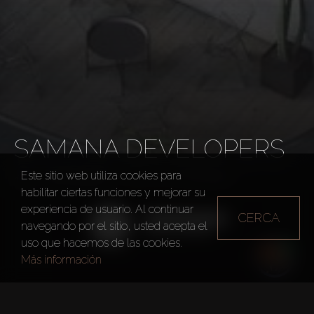
SAMANA DEVELOPERS
Este sitio web utiliza cookies para
Promotores
Samana Developers
habilitar ciertas funciones y mejorar su
experiencia de usuario. Al continuar
CERCA
navegando por el sitio, usted acepta el
uso que hacemos de las cookies.
Más información
Año de fundación
2010