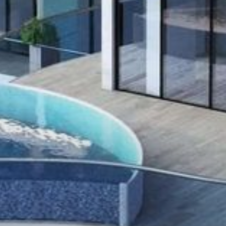
Alquilar
Venta
Sobre Plano
Agentes
About Us