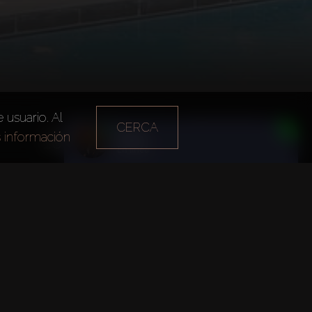
 usuario. Al
Año de fundación
Oficina principal
CERCA
Daria
1975
Dubai
 información
En línea