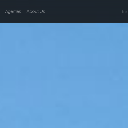
Agentes
About Us
ES