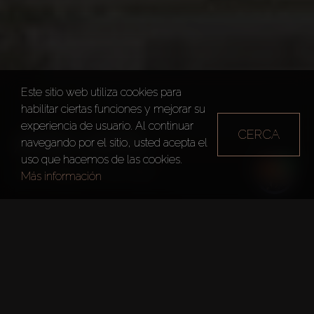
Este sitio web utiliza cookies para
habilitar ciertas funciones y mejorar su
experiencia de usuario. Al continuar
CERCA
AZIZI VISTA
navegando por el sitio, usted acepta el
uso que hacemos de las cookies.
Dubai
Azizi Vista
Más información
Hechos Clave
Proyecto:
Azizi Vista