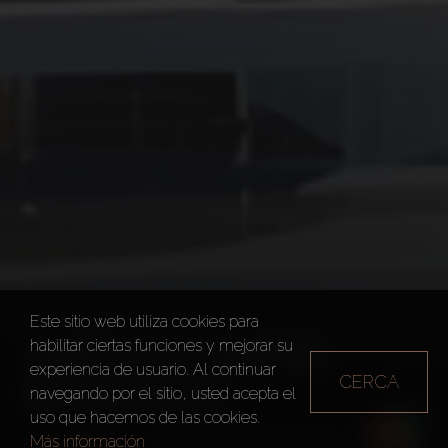
Este sitio web utiliza cookies para
HABTOOR GRAND
habilitar ciertas funciones y mejorar su
experiencia de usuario. Al continuar
CERCA
RESIDENCES
navegando por el sitio, usted acepta el
uso que hacemos de las cookies.
Dubai
Habtoor Grand Residences
Más información