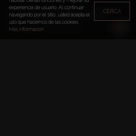
habilitar ciertas funciones y mejorar su
experiencia de usuario. Al continuar
CERCA
OLIVIA RESIDENCES
navegando por el sitio, usted acepta el
uso que hacemos de las cookies.
Dubai
Olivia Residences
Más información
Hechos Clave
Proyecto:
Olivia Residences
Pisos:
7
Fecha De Entrega:
30 Abr. 2026
Área Total:
0.25m Ft²
Número De Permiso DLD: