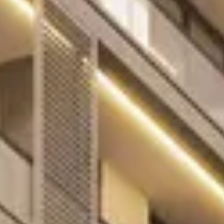
Comprar
Alquilar
Venta
Sobre Plano
Agentes
About Us