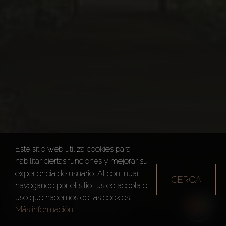
Este sitio web utiliza cookies para
habilitar ciertas funciones y mejorar su
experiencia de usuario. Al continuar
CERCA
ONE ZA’ABEEL
navegando por el sitio, usted acepta el
uso que hacemos de las cookies.
Dubai
One Za’abeel
Más información