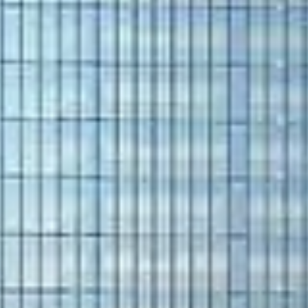
Comprar
Alquilar
Venta
Sobre Plano
Agentes
About Us