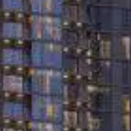
Comprar
Alquilar
Venta
Sobre Plano
Agentes
About Us