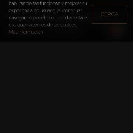
habilitar ciertas funciones y mejorar su
experiencia de usuario. Al continuar
CERCA
THE CREST GRANDE
navegando por el sitio, usted acepta el
uso que hacemos de las cookies.
Dubai
The Crest Grande
Más información
Hechos Clave
Proyecto:
The Crest Grande
Desarrollador:
Sobha Realty
Pisos:
41
Número De Permiso DLD: