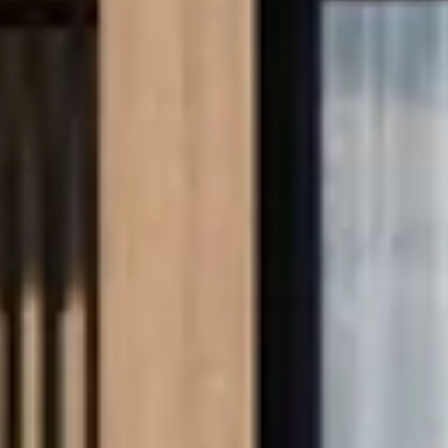
Comprar
Alquilar
Venta
Sobre Plano
Agentes
About Us