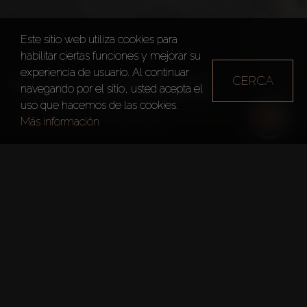
Este sitio web utiliza cookies para
habilitar ciertas funciones y mejorar su
experiencia de usuario. Al continuar
CERCA
TILAL AL FURJAN
navegando por el sitio, usted acepta el
uso que hacemos de las cookies.
Dubai
Tilal Al Furjan
Más información
Hechos Clave
Proyecto:
Tilal Al Furjan
Desarrollador:
Nakheel
Pisos:
2