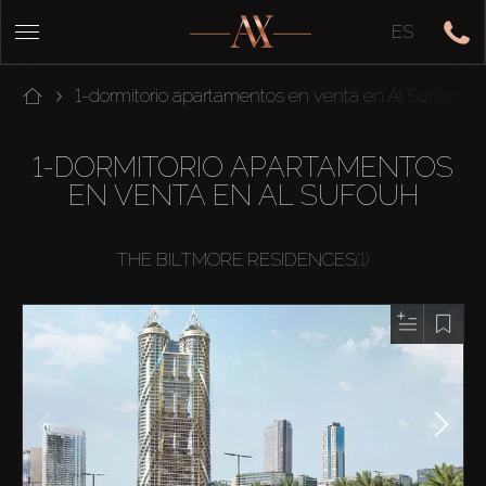
ES
1-dormitorio apartamentos en venta en Al Sufouh
1-DORMITORIO APARTAMENTOS
EN VENTA EN AL SUFOUH
THE BILTMORE RESIDENCES
(1)