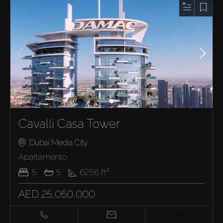
Cavalli Casa Tower
Dubai Media City
Apartamento
5
5
6256
ft²
AED 25,050,000